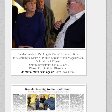
Bundeskanzlerin Dr. Angela Merkel in der Gruft der
Fürstenfamilie Malte zu Putbus Kirche Maria Magdalena in
Vilmnitz auf Rügen.
Diplom-Restaurator Carlo Wloch .
Pfarrer Dr. Gottfried Biermann .
dr-mario-marx-senologe.de
Foto: Uwe Driest