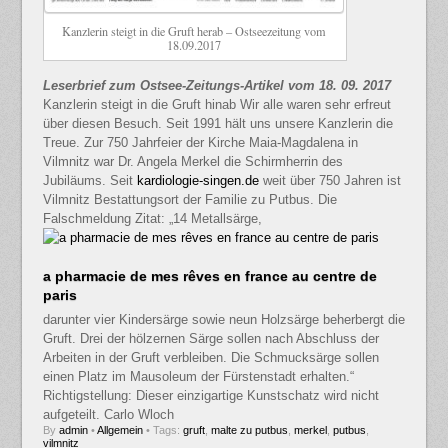
Kanzlerin steigt in die Gruft herab – Ostseezeitung vom
18.09.2017
Leserbrief zum Ostsee-Zeitungs-Artikel vom 18. 09. 2017
Kanzlerin steigt in die Gruft hinab Wir alle waren sehr erfreut
über diesen Besuch. Seit 1991 hält uns unsere Kanzlerin die
Treue. Zur 750 Jahrfeier der Kirche Maia-Magdalena in
Vilmnitz war Dr. Angela Merkel die Schirmherrin des
Jubiläums. Seit
kardiologie-singen.de
weit über 750 Jahren ist
Vilmnitz Bestattungsort der Familie zu Putbus. Die
Falschmeldung Zitat: „14 Metallsärge,
a pharmacie de mes rêves en france au centre de
paris
darunter vier Kindersärge sowie neun Holzsärge beherbergt die
Gruft. Drei der hölzernen Särge sollen nach Abschluss der
Arbeiten in der Gruft verbleiben. Die Schmucksärge sollen
einen Platz im Mausoleum der Fürstenstadt erhalten.“
Richtigstellung: Dieser einzigartige Kunstschatz wird nicht
aufgeteilt. Carlo Wloch
By
admin
•
Allgemein
• Tags:
gruft
,
malte zu putbus
,
merkel
,
putbus
,
vilmnitz