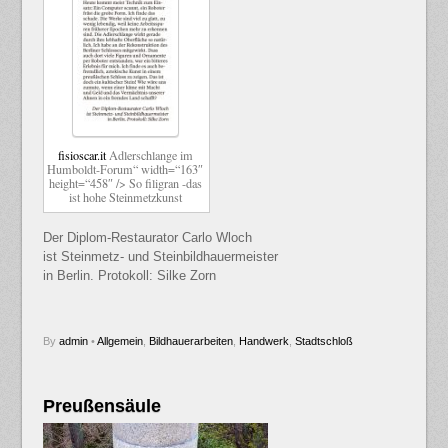
fisioscar.it
Adlerschlange im
Humboldt-Forum“ width=“163″
height=“458″ /> So filigran -das
ist hohe Steinmetzkunst
Der Diplom-Restaurator Carlo Wloch
ist Steinmetz- und Steinbildhauermeister
in Berlin. Protokoll: Silke Zorn
By
admin
•
Allgemein
,
Bildhauerarbeiten
,
Handwerk
,
Stadtschloß
Preußensäule