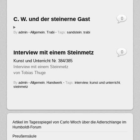
C. W. und der steinerne Gast
0
By
admin
•
Allgemein
,
Trabi
• Tags:
sandstein
,
trabi
Interview mit einem Steinmetz
0
Kunst und Unterricht Nr. 384/385
Interview mit einem Steinmetz
von Tobias Thuge
By
admin
•
Allgemein
,
Handwerk
• Tags:
interview
,
kunst und unterricht
,
steinmetz
Artikel im Tagesspiegel von Carlo Wloch über die Adlerschlange im
Humboldt-Forum
Preußensäule