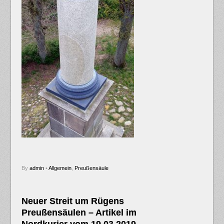
By
admin
•
Allgemein
,
Preußensäule
Neuer Streit um Rügens
Preußensäulen – Artikel im
Nordkurier vom 19.03.2019