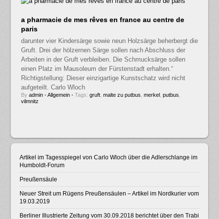
a pharmacie de mes rêves en france au centre de
paris
darunter vier Kindersärge sowie neun Holzsärge beherbergt die
Gruft. Drei der hölzernen Särge sollen nach Abschluss der
Arbeiten in der Gruft verbleiben. Die Schmucksärge sollen
einen Platz im Mausoleum der Fürstenstadt erhalten.“
Richtigstellung: Dieser einzigartige Kunstschatz wird nicht
aufgeteilt. Carlo Wloch
By
admin
•
Allgemein
• Tags:
gruft
,
malte zu putbus
,
merkel
,
putbus
,
vilmnitz
Artikel im Tagesspiegel von Carlo Wloch über die Adlerschlange im
Humboldt-Forum
Preußensäule
Neuer Streit um Rügens Preußensäulen – Artikel im Nordkurier vom
19.03.2019
Berliner Illustrierte Zeitung vom 30.09.2018 berichtet über den Trabi