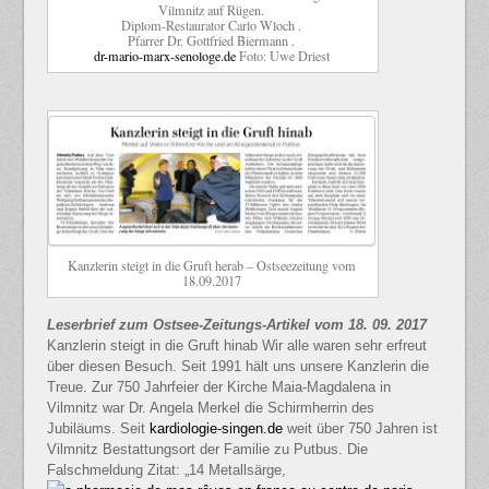
Vilmnitz auf Rügen.
Diplom-Restaurator Carlo Wloch .
Pfarrer Dr. Gottfried Biermann .
dr-mario-marx-senologe.de
Foto: Uwe Driest
Kanzlerin steigt in die Gruft herab – Ostseezeitung vom
18.09.2017
Leserbrief zum Ostsee-Zeitungs-Artikel vom 18. 09. 2017
Kanzlerin steigt in die Gruft hinab Wir alle waren sehr erfreut
über diesen Besuch. Seit 1991 hält uns unsere Kanzlerin die
Treue. Zur 750 Jahrfeier der Kirche Maia-Magdalena in
Vilmnitz war Dr. Angela Merkel die Schirmherrin des
Jubiläums. Seit
kardiologie-singen.de
weit über 750 Jahren ist
Vilmnitz Bestattungsort der Familie zu Putbus. Die
Falschmeldung Zitat: „14 Metallsärge,