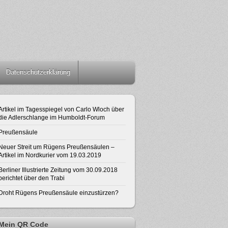
Datenschutzerklärung
Artikel im Tagesspiegel von Carlo Wloch über
die Adlerschlange im Humboldt-Forum
Preußensäule
Neuer Streit um Rügens Preußensäulen –
Artikel im Nordkurier vom 19.03.2019
Berliner Illustrierte Zeitung vom 30.09.2018
berichtet über den Trabi
Droht Rügens Preußensäule einzustürzen?
Mein QR Code