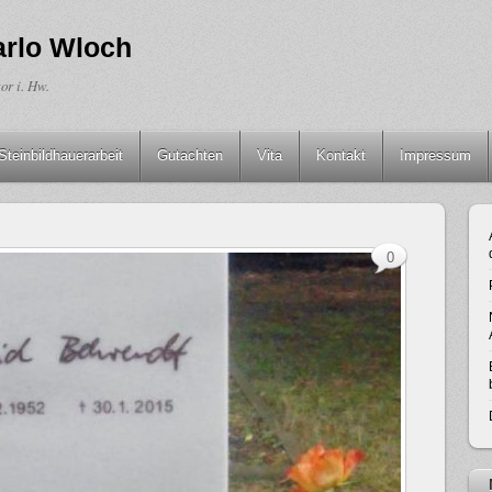
arlo Wloch
or i. Hw.
Steinbildhauerarbeit
Gutachten
Vita
Kontakt
Impressum
0